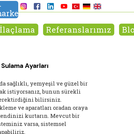
-
arket
İlaçlama
Referanslarımız
Bl
 Sulama Ayarları
da sağlıklı, yemyeşil ve güzel bir
k istiyorsanız, bunun sürekli
rektirdiğini bilirsiniz.
kleme ve aparatları oradan oraya
endinizi kurtarın. Mevcut bir
teminiz varsa, sistemsel
pabiliriz.