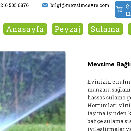
e
 216 505 6876
bilgi@mevsimcevre.com
m
Anasayfa
Peyzaj
Sulama
Mevsime Bağlı
Evinizin etrafın
manzara sağlama
hassas sulama ge
Hortumları sürü
taşıma işinden k
bahçe sulama sis
iyileştirmeler ya