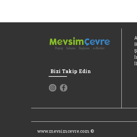
A
H
Ş
İ
İ
Bizi Takip Edin
www.mevsimcevre.com ©