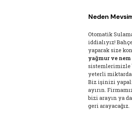
Neden Mevsim
Otomatik Sulam
iddialıyız! Bahç
yaparak size kon
yağmur ve nem 
sistemlerimizle
yeterli miktarda
Biz işinizi yapa
ayırın. Firmamı
bizi arayın ya da
geri arayacağız.