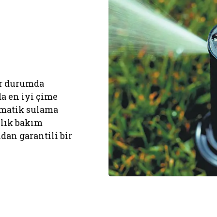
ır durumda
 en iyi çime
omatik sulama
llık bakım
dan garantili bir