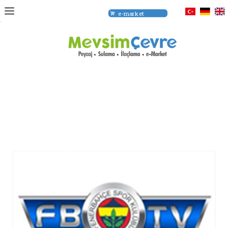
e-market
om