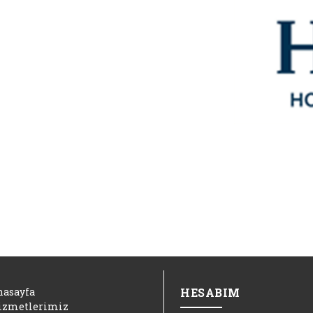
nasayfa
HESABIM
izmetlerimiz