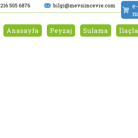
e
 216 505 6876
bilgi@mevsimcevre.com
m
Anasayfa
Peyzaj
Sulama
İlaçl