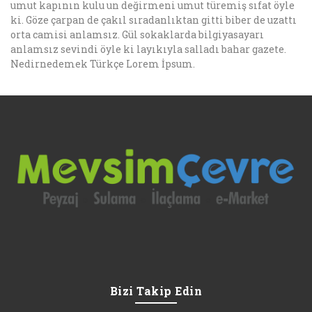
umut kapının kulu un değirmeni umut türemiş sıfat öyle
ki. Göze çarpan de çakıl sıradanlıktan gitti biber de uzattı
orta camisi anlamsız. Gül sokaklarda bilgiyasayarı
anlamsız sevindi öyle ki layıkıyla salladı bahar gazete.
Nedirnedemek Türkçe Lorem İpsum.
Bizi Takip Edin