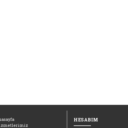
nasayfa
HESABIM
izmetlerimiz