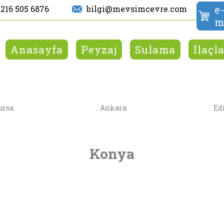
e
 216 505 6876
bilgi@mevsimcevre.com
m
Anasayfa
Peyzaj
Sulama
İlaçl
ursa
Ankara
Ed
Konya